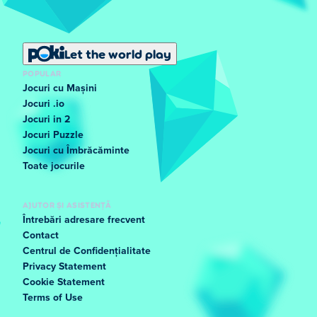
Let the world play
POPULAR
Jocuri cu Mașini
Jocuri .io
Jocuri in 2
Jocuri Puzzle
Jocuri cu Îmbrăcăminte
Toate jocurile
AJUTOR ȘI ASISTENȚĂ
Întrebări adresare frecvent
Contact
Centrul de Confidențialitate
Privacy Statement
Cookie Statement
Terms of Use