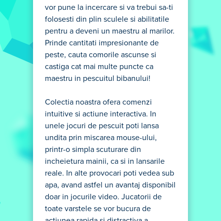
vor pune la incercare si va trebui sa-ti
folosesti din plin sculele si abilitatile
pentru a deveni un maestru al marilor.
Prinde cantitati impresionante de
peste, cauta comorile ascunse si
castiga cat mai multe puncte ca
maestru in pescuitul bibanului!
Colectia noastra ofera comenzi
intuitive si actiune interactiva. In
unele jocuri de pescuit poti lansa
undita prin miscarea mouse-ului,
printr-o simpla scuturare din
incheietura mainii, ca si in lansarile
reale. In alte provocari poti vedea sub
apa, avand astfel un avantaj disponibil
doar in jocurile video. Jucatorii de
toate varstele se vor bucura de
actiunea rapida si distractiva a