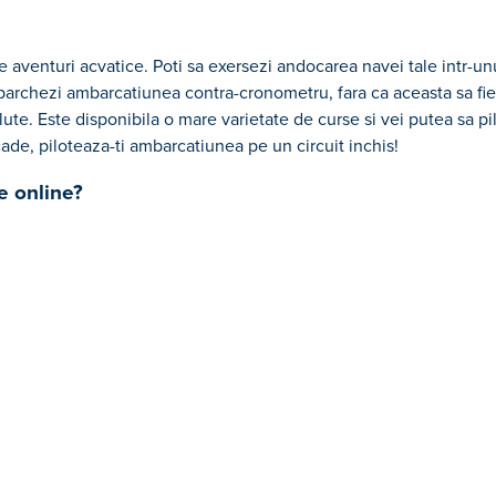
 aventuri acvatice. Poti sa exersezi andocarea navei tale intr-unu
i parchezi ambarcatiunea contra-cronometru, fara ca aceasta sa fie 
plute. Este disponibila o mare varietate de curse si vei putea sa pi
ade, piloteaza-ti ambarcatiunea pe un circuit inchis!
e online?