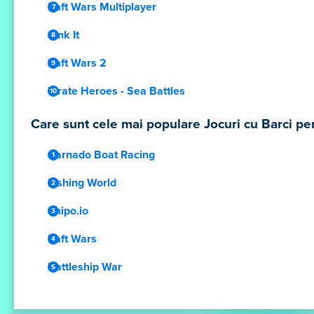
Raft Wars Multiplayer
Sink It
Raft Wars 2
Pirate Heroes - Sea Battles
Care sunt cele mai populare Jocuri cu Barci pen
Carnado Boat Racing
Fishing World
Shipo.io
Raft Wars
Battleship War