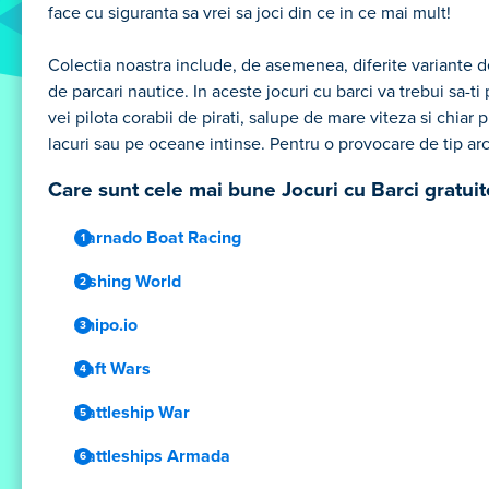
face cu siguranta sa vrei sa joci din ce in ce mai mult!
Colectia noastra include, de asemenea, diferite variante de
de parcari nautice. In aceste jocuri cu barci va trebui sa-t
vei pilota corabii de pirati, salupe de mare viteza si chiar 
lacuri sau pe oceane intinse. Pentru o provocare de tip arc
Care sunt cele mai bune Jocuri cu Barci gratuit
Carnado Boat Racing
Fishing World
Shipo.io
Raft Wars
Battleship War
Battleships Armada