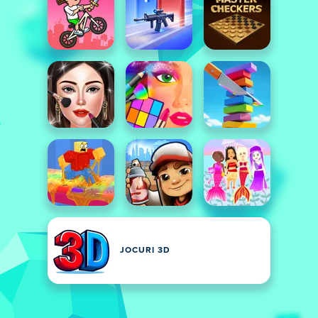
JOCURI 3D