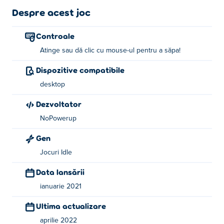
Despre acest joc
Controale
Atinge sau dă clic cu mouse-ul pentru a săpa!
Dispozitive compatibile
desktop
Dezvoltator
NoPowerup
Gen
Jocuri Idle
Data lansării
ianuarie 2021
Ultima actualizare
aprilie 2022