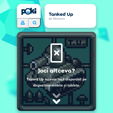
Tanked Up
de Nitrome
Joci altceva?
Tanked Up nu este încă disponibil pe
dispozitive mobile și tablete.