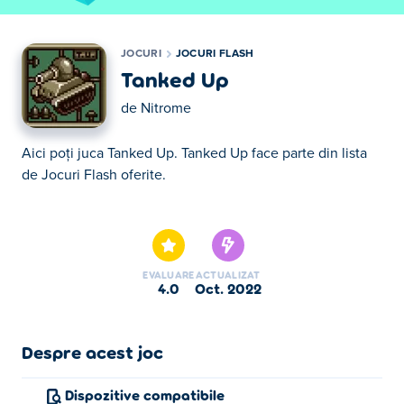
JOCURI
JOCURI FLASH
Tanked Up
de
Nitrome
Aici poţi juca Tanked Up. Tanked Up face parte din lista
de Jocuri Flash oferite.
Aici poţi juca Tanked Up. Tanked Up face parte din lista
de Jocuri Flash oferite.
EVALUARE
ACTUALIZAT
4.0
oct. 2022
Despre acest joc
Dispozitive compatibile