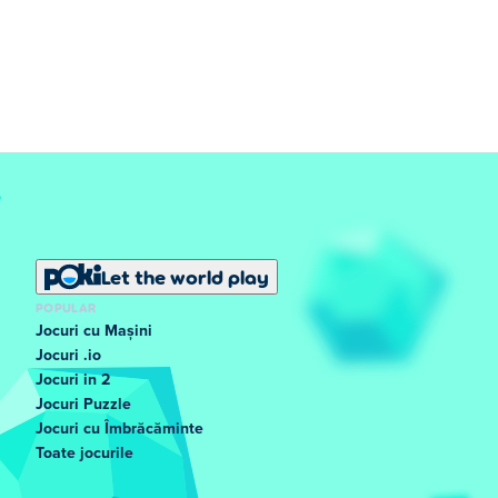
Let the world play
POPULAR
Jocuri cu Mașini
Jocuri .io
Jocuri in 2
Jocuri Puzzle
Jocuri cu Îmbrăcăminte
Toate jocurile