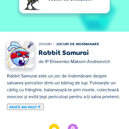
JOCURI
JOCURI DE INDEMANARE
Rabbit Samurai
de
IP Eliseenko Maksim Andreevich
Rabbit Samurai este un joc de îndemânare despre
salvarea șoriceilor dintr-un bârlog de lup. Folosește un
cârlig cu frânghie, balansează-te prin nivele, colectează
morcovi și evită țepi periculoși pentru a-ți salva prietenii.
ARATĂ MAI MULT
Aici poţi juca Rabbit Samurai. Rabbit Samurai face parte
din lista de Jocuri de Indemanare oferite.