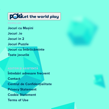
Let the world play
POPULAR
Jocuri cu Mașini
Jocuri .io
Jocuri in 2
Jocuri Puzzle
Jocuri cu Îmbrăcăminte
Toate jocurile
AJUTOR ȘI ASISTENȚĂ
Întrebări adresare frecvent
Contact
Centrul de Confidențialitate
Privacy Statement
Cookie Statement
Terms of Use