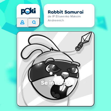
Rabbit Samurai
de IP Eliseenko Maksim
Andreevich
Se încarcă