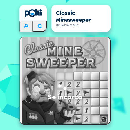
Classic
Minesweeper
de Ravalmatic
Se încarcă