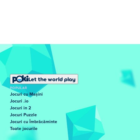
Let the world play
POPULAR
Jocuri cu Mașini
Jocuri .io
Jocuri in 2
Jocuri Puzzle
Jocuri cu Îmbrăcăminte
Toate jocurile