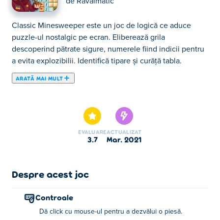
de
Ravalmatic
Classic Minesweeper este un joc de logică ce aduce
puzzle-ul nostalgic pe ecran. Eliberează grila
descoperind pătrate sigure, numerele fiind indicii pentru
a evita explozibilii. Identifică tipare și curăță tabla.
ARATĂ MAI MULT
Aici poţi juca Classic Minesweeper. Classic Minesweeper
face parte din lista de Jocuri Arcade oferite.
EVALUARE
ACTUALIZAT
3.7
mar. 2021
Despre acest joc
Controale
Dă click cu mouse-ul pentru a dezvălui o piesă.