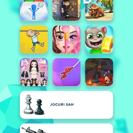
JOCURI SAH