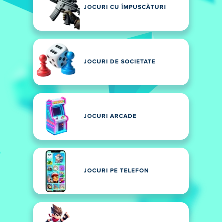
JOCURI CU ÎMPUSCĂTURI
JOCURI DE SOCIETATE
JOCURI ARCADE
JOCURI PE TELEFON