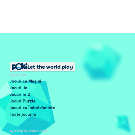
Let the world play
POPULAR
Jocuri cu Mașini
Jocuri .io
Jocuri in 2
Jocuri Puzzle
Jocuri cu Îmbrăcăminte
Toate jocurile
AJUTOR ȘI ASISTENȚĂ