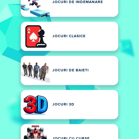
JOCURI DE INDEMANARE
JOCURI CLASICE
JOCURI DE BAIETI
JOCURI 3D
JOCURI CU CURSE