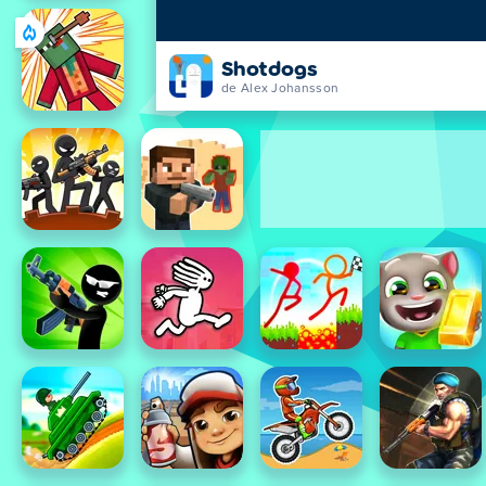
Shotdogs
de Alex Johansson