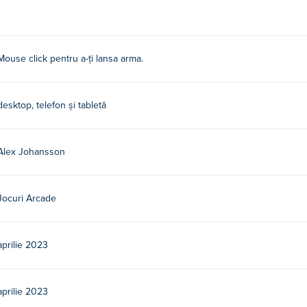
Mouse click pentru a-ți lansa arma.
desktop, telefon și tabletă
Alex Johansson
Jocuri Arcade
aprilie 2023
aprilie 2023