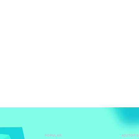
POPULAR
AJUTOR Ș