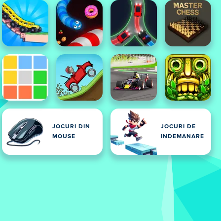
JOCURI DIN
JOCURI DE
MOUSE
INDEMANARE