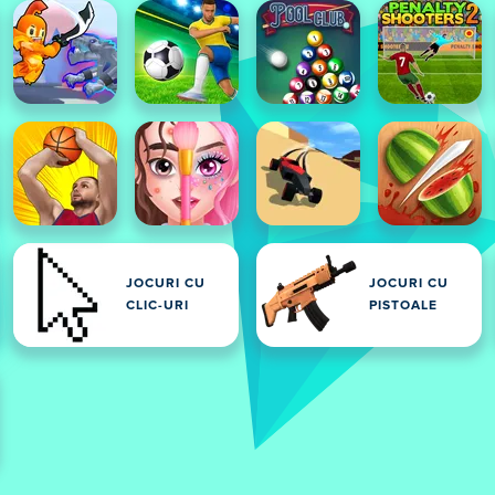
JOCURI CU
JOCURI CU
CLIC-URI
PISTOALE