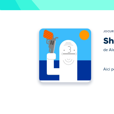
JOCUR
Sh
de
Al
Aici p
Aici poţi juca Shotdogs. Shotdogs face part