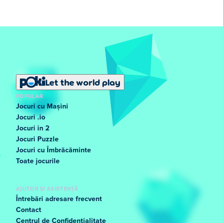
Let the world play
POPULAR
Jocuri cu Mașini
Jocuri .io
Jocuri in 2
Jocuri Puzzle
Jocuri cu Îmbrăcăminte
Toate jocurile
AJUTOR ȘI ASISTENȚĂ
Întrebări adresare frecvent
Contact
Centrul de Confidențialitate