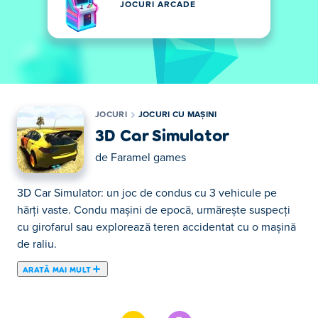
JOCURI ARCADE
JOCURI
JOCURI CU MAȘINI
3D Car Simulator
de
Faramel games
3D Car Simulator: un joc de condus cu 3 vehicule pe
hărți vaste. Condu mașini de epocă, urmărește suspecți
cu girofarul sau explorează teren accidentat cu o mașină
de raliu.
ARATĂ MAI MULT
Aici poţi juca 3D Car Simulator. 3D Car Simulator face
parte din lista de Jocuri cu Mașini oferite.