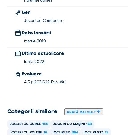
Faramel games
Gen
Jocuri de Conducere
Data lansării
martie 2019
Ultima actualizare
iunie 2022
Evaluare
4.5 (1,293,622 Evaluări)
Categorii similare
ARATĂ MAI MULT
JOCURI CU CURSE
155
JOCURI CU MAȘINI
169
JOCURI CU POLIȚIE
16
JOCURI 3D
364
JOCURI GTA
18