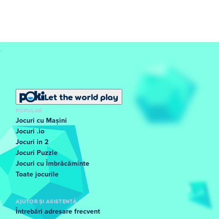
Let the world play
POPULAR
Jocuri cu Mașini
Jocuri .io
Jocuri in 2
Jocuri Puzzle
Jocuri cu Îmbrăcăminte
Toate jocurile
AJUTOR ȘI ASISTENȚĂ
Întrebări adresare frecvent