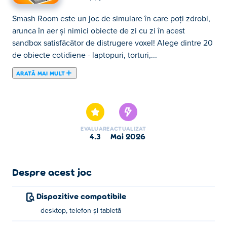
Smash Room este un joc de simulare în care poți zdrobi,
arunca în aer și nimici obiecte de zi cu zi în acest
sandbox satisfăcător de distrugere voxel! Alege dintre 20
de obiecte cotidiene - laptopuri, torturi,...
ARATĂ MAI MULT
Smash Room este un joc de simulare în care poți zdrobi,
arunca în aer și nimici obiecte de zi cu zi în acest
sandbox satisfăcător de distrugere voxel! Alege dintre 20
de obiecte cotidiene - laptopuri, torturi,
EVALUARE
ACTUALIZAT
radiocasetofoane, burgeri și multe altele - apoi alege-ți
4.3
mai 2026
arma și dă-i bătaie. Lansează rachete, rotește bâte de
baseball, aruncă bombe cu dispersie sau taie totul cu un
disc de ferăstrău. Privește cum fiecare obiect se sparge în
Despre acest joc
sute de bucăți cu explozii spectaculoase, stropi și reacții
în lanț. Cu 12 arme distructive și nenumărate moduri de a
Dispozitive compatibile
distruge fiecare obiect, singura întrebare este — ce vei
desktop, telefon și tabletă
zdrobi mai întâi?