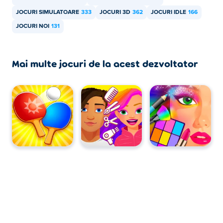
mobile, cum ar fi telefoane și tablete.
JOCURI SIMULATOARE
333
JOCURI 3D
362
JOCURI IDLE
166
JOCURI NOI
131
Mai multe jocuri de la acest dezvoltator