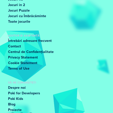
Jocuri in 2
Jocuri Puzzle
Jocuri cu Îmbrăcăminte
Toate jocurile
AJUTOR ȘI ASISTENȚĂ
Întrebări adresare frecvent
Contact
Centrul de Confidențialitate
Privacy Statement
Cookie Statement
Terms of Use
SĂ NE CUNOAȘTEȚI
Despre noi
Poki for Developers
Poki Kids
Blog
Proiecte