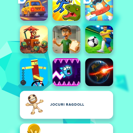
JOCURI RAGDOLL