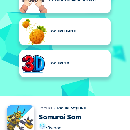
JOCURI UNITE
JOCURI 3D
JOCURI
JOCURI ACȚIUNE
Samurai Sam
Viseron