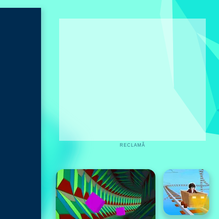
RECLAMĂ