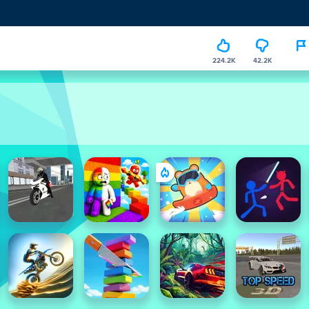
224.2K
42.2K