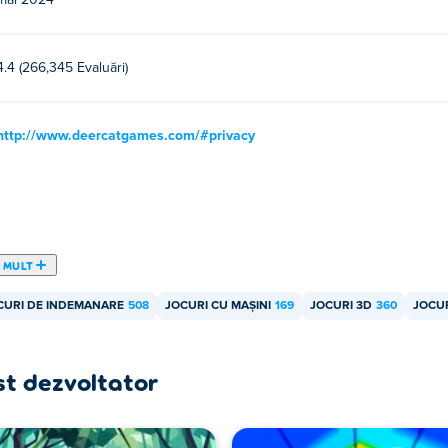
mai 2024
rsonalizare și noi circuite în Super Tunnel Rush pe măsură ce pro
4.4 (266,345 Evaluări)
http://www.deercatgames.com/#privacy
 MULT
CURI DE INDEMANARE
508
JOCURI CU MAȘINI
169
JOCURI 3D
360
JOCU
st dezvoltator