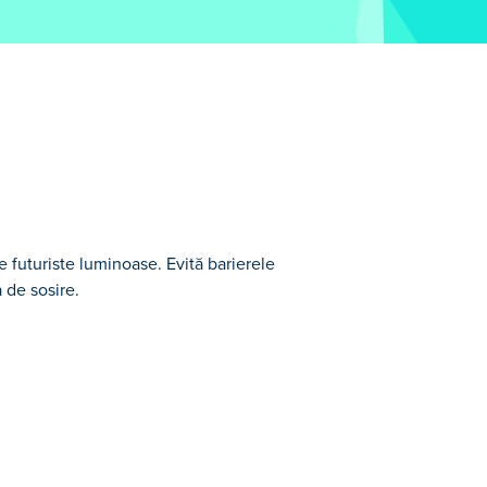
 futuriste luminoase. Evită barierele
 de sosire.
ești. Fie începeți de jos în modul Carieră,
otriva concurenților ultra-rapidi. Explorați
stfel încât să creșteți viteza pe măsură ce
cu prietenii tăi!