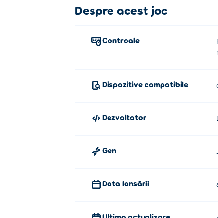
Cum să joci Super Tunnel Rush?
Despre acest joc
Mutare - A/D sau tastele săgeți stânga/dr
Controale
(Mobil) Mutare - Atingeți și mențineți apă
Cine a creat Super Tunnel Rush?
Super Tunnel Rush a fost creat de Deer Ca
Dispozitive compatibile
Rider
și
Strings
Când a apărut Tunnel Rush?
Dezvoltator
Tunnel Rush a fost lansat în 2003. Tunnel 
Gen
Cum pot juca Super Tunnel Rush 
Puteți juca Super Tunnel Rush pe browser f
Data lansării
Există deblocabile în Super Tunne
Ultima actualizare