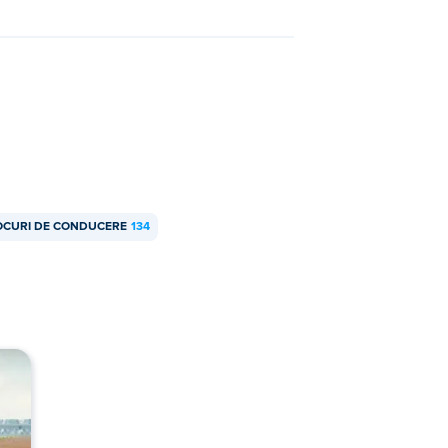
OCURI DE CONDUCERE
134