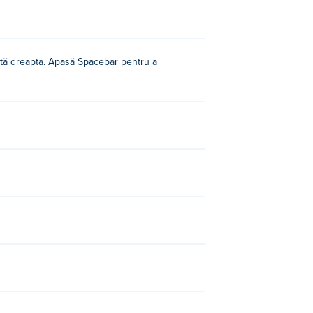
ată dreapta. Apasă Spacebar pentru a