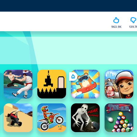
963.9K
139.7