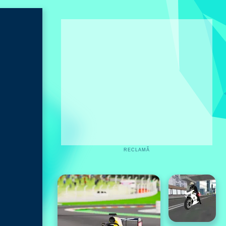
RECLAMĂ