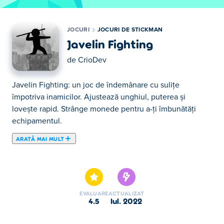
JOCURI
JOCURI DE STICKMAN
Javelin Fighting
de
CrioDev
Javelin Fighting: un joc de îndemânare cu sulițe
împotriva inamicilor. Ajustează unghiul, puterea și
lovește rapid. Strânge monede pentru a-ți îmbunătăți
echipamentul.
ARATĂ MAI MULT
Aici poţi juca Javelin Fighting. Javelin Fighting face
parte din lista de Jocuri de Stickman oferite.
EVALUARE
ACTUALIZAT
4.5
iul. 2022