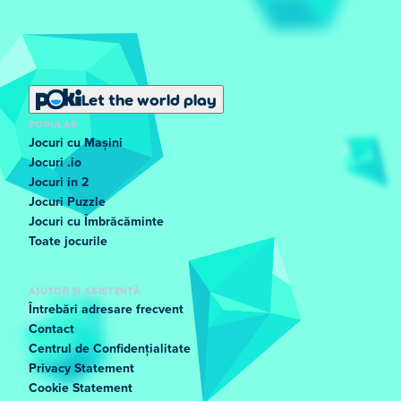
Let the world play
POPULAR
Jocuri cu Mașini
Jocuri .io
Jocuri in 2
Jocuri Puzzle
Jocuri cu Îmbrăcăminte
Toate jocurile
AJUTOR ȘI ASISTENȚĂ
Întrebări adresare frecvent
Contact
Centrul de Confidențialitate
Privacy Statement
Cookie Statement