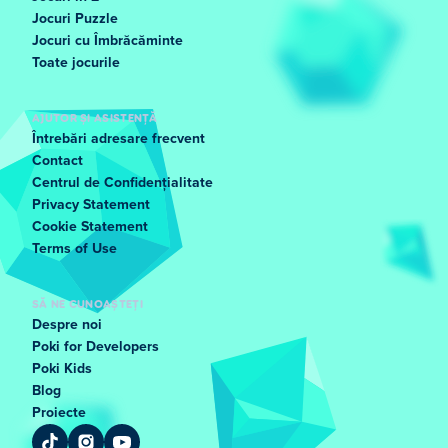
Jocuri Puzzle
Jocuri cu Îmbrăcăminte
Toate jocurile
AJUTOR ȘI ASISTENȚĂ
Întrebări adresare frecvent
Contact
Centrul de Confidențialitate
Privacy Statement
Cookie Statement
Terms of Use
SĂ NE CUNOAȘTEȚI
Despre noi
Poki for Developers
Poki Kids
Blog
Proiecte