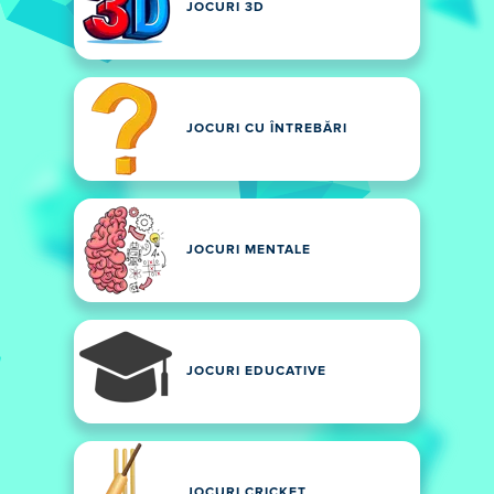
JOCURI 3D
JOCURI CU ÎNTREBĂRI
JOCURI MENTALE
JOCURI EDUCATIVE
JOCURI CRICKET