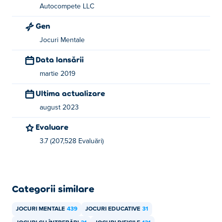
Autocompete LLC
Gen
Jocuri Mentale
Data lansării
martie 2019
Ultima actualizare
august 2023
Evaluare
3.7 (207,528 Evaluări)
Categorii similare
JOCURI MENTALE
439
JOCURI EDUCATIVE
31