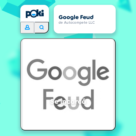
Google Feud
de Autocompete LLC
Se încarcă