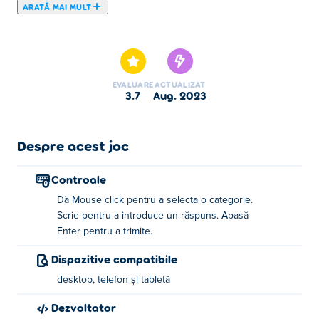
ARATĂ MAI MULT
Aici poţi juca Google Feud. Google Feud face parte din
lista de Jocuri Mentale oferite.
EVALUARE
ACTUALIZAT
3.7
aug. 2023
Despre acest joc
Controale
Dă Mouse click pentru a selecta o categorie.
Scrie pentru a introduce un răspuns. Apasă
Enter pentru a trimite.
Dispozitive compatibile
desktop, telefon și tabletă
Dezvoltator