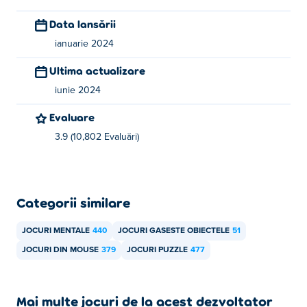
Sweet Run
,
James Gun
,
Crush It!
,
Ground Digger
, throw-
it-higher, cats-party și descent!
Data lansării
ianuarie 2024
Cum pot juca Detective Dan gratuit?
Ultima actualizare
Puteți juca Detective Dan gratuit pe Poki.
iunie 2024
Pot juca Detective Dan pe dispozitive mobile și
Evaluare
desktop?
3.9 (10,802 Evaluări)
Detectivul Dan poate fi jucat pe computerul dvs. și pe
dispozitivele mobile precum telefoane și tablete.
Categorii similare
JOCURI MENTALE
440
JOCURI GASESTE OBIECTELE
51
JOCURI DIN MOUSE
379
JOCURI PUZZLE
477
Mai multe jocuri de la acest dezvoltator