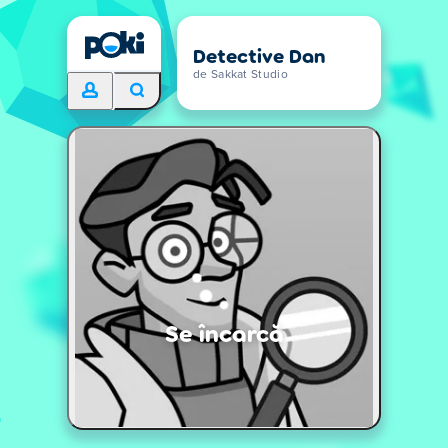
Detective Dan
de Sakkat Studio
Se încarcă