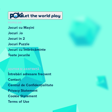
Let the world play
POPULAR
Jocuri cu Mașini
Jocuri .io
Jocuri in 2
Jocuri Puzzle
Jocuri cu Îmbrăcăminte
Toate jocurile
AJUTOR ȘI ASISTENȚĂ
Întrebări adresare frecvent
Contact
Centrul de Confidențialitate
Privacy Statement
Cookie Statement
Terms of Use