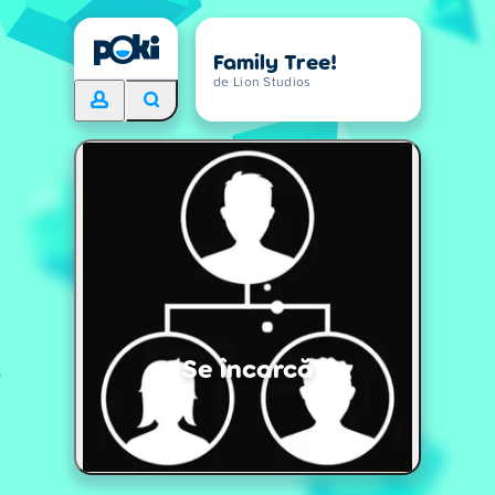
Family Tree!
de Lion Studios
Se încarcă