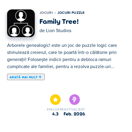
JOCURI
JOCURI PUZZLE
Family Tree!
de
Lion Studios
Arborele genealogic! este un joc de puzzle logic care
stimulează creierul, care te poartă într-o călătorie prin
generații! Folosește indicii pentru a debloca ramuri
complicate ale familiei, pentru a rezolva puzzle-uri...
ARATĂ MAI MULT
Arborele genealogic! este un joc de puzzle logic care
stimulează creierul, care te poartă într-o călătorie prin
generații! Folosește indicii pentru a debloca ramuri
complicate ale familiei, pentru a rezolva puzzle-uri și
EVALUARE
ACTUALIZAT
pentru a descoperi poveștile ascunse ale strămoșilor. Pe
4.3
feb. 2026
măsură ce reunești trecutul, vei construi orașe înfloritoare
și vei dezvălui secrete de mult pierdute. Antrenează-ți