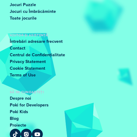
Jocuri Puzzle
Jocuri cu Îmbrăcăminte
Toate jocurile
AJUTOR ȘI ASISTENȚĂ
Întrebări adresare frecvent
Contact
Centrul de Confidențialitate
Privacy Statement
Cookie Statement
Terms of Use
SĂ NE CUNOAȘTEȚI
Despre noi
Poki for Developers
Poki Kids
Blog
Proiecte