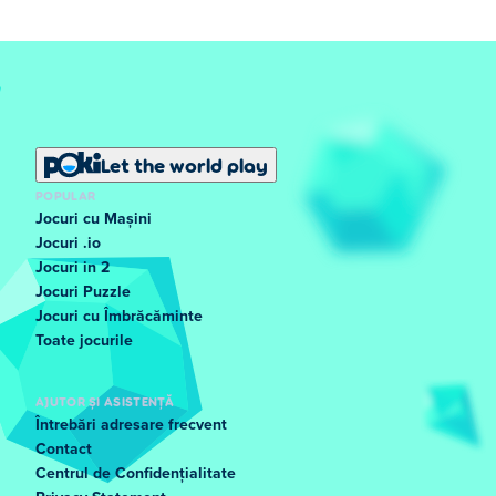
Let the world play
POPULAR
Jocuri cu Mașini
Jocuri .io
Jocuri in 2
Jocuri Puzzle
Jocuri cu Îmbrăcăminte
Toate jocurile
AJUTOR ȘI ASISTENȚĂ
Întrebări adresare frecvent
Contact
Centrul de Confidențialitate