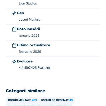
Cum pot juca Happy Glass gratis?
Lion Studios
Gen
Puteți juca Happy Glass gratuit pe Poki.
Jocuri Mentale
Pot să joc Happy Glass pe dispozitive mobile și
Data lansării
desktop?
ianuarie 2025
Happy Glass poate fi jucat pe computer și pe dispozitive
Ultima actualizare
mobile precum telefoane și tablete.
februarie 2026
Evaluare
4.4 (597,425 Evaluări)
Categorii similare
JOCURI MENTALE
439
JOCURI DE DESENAT
45