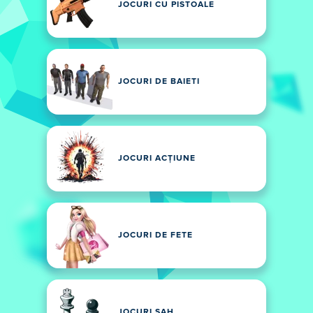
JOCURI CU PISTOALE
JOCURI DE BAIETI
JOCURI ACȚIUNE
JOCURI DE FETE
JOCURI SAH