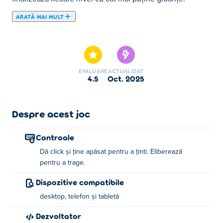
ARATĂ MAI MULT
Mr Bullet este un joc cu împușcături în care intri în pielea
unui trăgător de ochi legendar!️ Pune-ți cel mai bun
costum, apucă-ți arma și doborâți inamicii cu țintire
strategică și lovituri de precizie. Folosiți mediul în
EVALUARE
ACTUALIZAT
avantajul dvs. - Ricochetați gloanțe și eliminați mai multe
4.5
oct. 2025
ținte cu cele mai puține lovituri posibile! Îmbunătățiți-vă
arma, personalizați-vă aspectul și dovediți că sunteți cel
mai bun trăgător. Ești gata să devii celebrul Mr. Bullet?
Despre acest joc
Cum să joci Mr Bullet?
Controale
Dă click și ține apăsat pentru a ținti. Eliberează
Faceți clic și țineți apăsat pentru a ținti, eliberați pentru a
pentru a trage.
trage.
Dispozitive compatibile
Cine l-a creat pe domnul Bullet?
desktop, telefon și tabletă
Mr Bullet este creat de Lion Studios. Joacă celelalte
Dezvoltator
jocuri ale lor Poki:
Love Balls
şi
Happy Glass
!