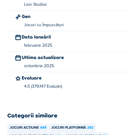
Lion Studios
Cum pot juca Mr Bullet gratis?
Gen
Puteți juca Mr Bullet gratuit pe Poki.
Jocuri cu Împuscături
Data lansării
Pot să joc Mr Bullet pe dispozitive mobile și
desktop?
februarie 2025
Ultima actualizare
Mr Bullet poate fi jucat pe computer și pe dispozitive
mobile, cum ar fi telefoane și tablete.
octombrie 2025
Evaluare
4.5 (379,147 Evaluări)
Categorii similare
JOCURI ACȚIUNE
449
JOCURI PLATFORMĂ
292