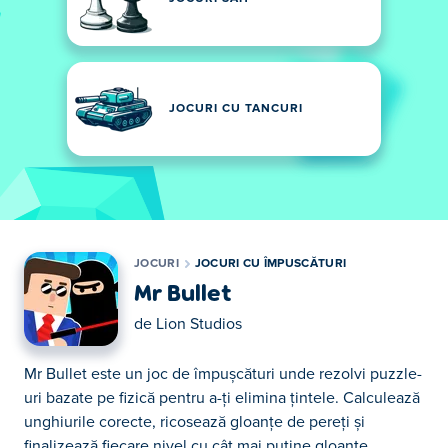
JOCURI CU TANCURI
JOCURI
JOCURI CU ÎMPUSCĂTURI
Mr Bullet
de
Lion Studios
Mr Bullet este un joc de împușcături unde rezolvi puzzle-
uri bazate pe fizică pentru a-ți elimina țintele. Calculează
unghiurile corecte, ricosează gloanțe de pereți și
finalizează fiecare nivel cu cât mai puține gloanțe.