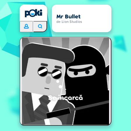
Mr Bullet
de Lion Studios
Se încarcă