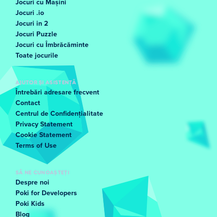
Jocuri cu Mașini
Jocuri .io
Jocuri in 2
Jocuri Puzzle
Jocuri cu Îmbrăcăminte
Toate jocurile
AJUTOR ȘI ASISTENȚĂ
Întrebări adresare frecvent
Contact
Centrul de Confidențialitate
Privacy Statement
Cookie Statement
Terms of Use
SĂ NE CUNOAȘTEȚI
Despre noi
Poki for Developers
Poki Kids
Blog