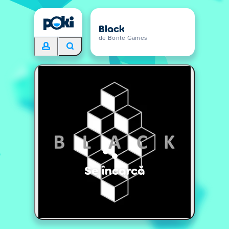
Black
de Bonte Games
Se încarcă