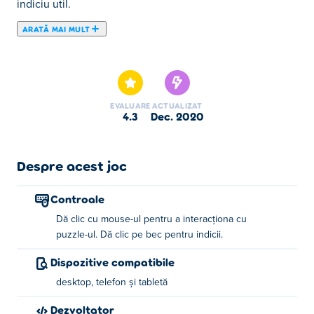
indiciu util.
ARATĂ MAI MULT
Aici poţi juca Black. Black face parte din lista de Jocuri
Puzzle oferite.
EVALUARE
ACTUALIZAT
4.3
dec. 2020
Despre acest joc
Controale
Dă clic cu mouse-ul pentru a interacționa cu
puzzle-ul. Dă clic pe bec pentru indicii.
Dispozitive compatibile
desktop, telefon și tabletă
Dezvoltator