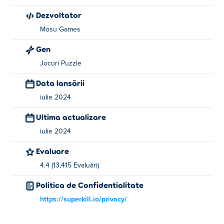
jocuri ale lor Poki:
Paint Strike
!
Dezvoltator
Cum pot juca Train Master gratuit?
Mosu Games
Gen
Puteți juca Train Master gratuit pe Poki.
Jocuri Puzzle
Pot să joc Train Master pe dispozitive mobile și
Data lansării
desktop?
iulie 2024
Train Master poate fi jucat pe computer și pe dispozitive
Ultima actualizare
mobile precum telefoane și tablete.
iulie 2024
Evaluare
4.4 (13,415 Evaluări)
Politica de Confidentialitate
https://superkill.io/privacy/