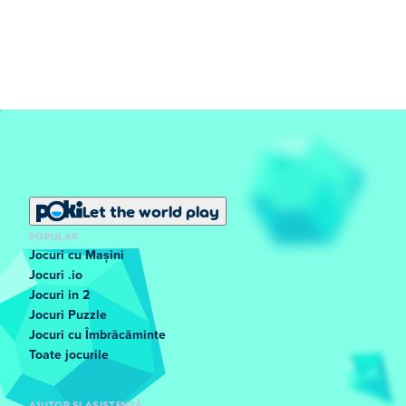
Let the world play
POPULAR
Jocuri cu Mașini
Jocuri .io
Jocuri in 2
Jocuri Puzzle
Jocuri cu Îmbrăcăminte
Toate jocurile
AJUTOR ȘI ASISTENȚĂ