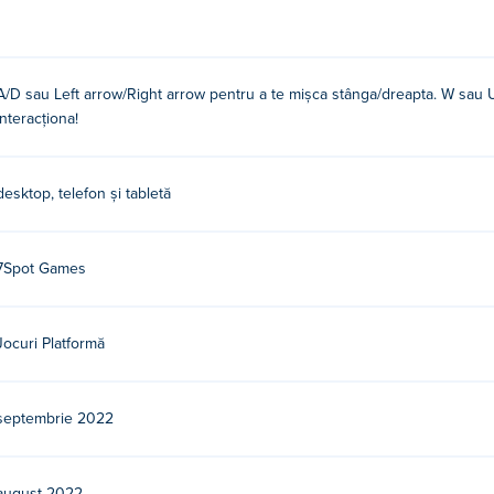
A/D sau Left arrow/Right arrow pentru a te mișca stânga/dreapta. W sau U
interacționa!
desktop, telefon și tabletă
7Spot Games
Jocuri Platformă
septembrie 2022