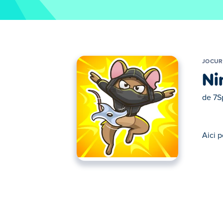
JOCUR
Ni
de
7S
Aici p
Aici poţi juca Ninja Mouse. Ninja Mouse fac