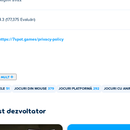
august 2022
4.3 (177,375 Evaluări)
https://7spot.games/privacy-policy
 MULT
ELE
51
JOCURI DIN MOUSE
379
JOCURI PLATFORMĂ
292
JOCURI CU ANI
st dezvoltator