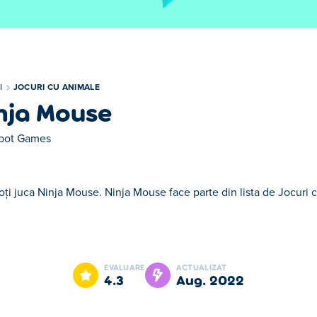
I
JOCURI CU ANIMALE
nja Mouse
pot Games
oţi juca Ninja Mouse. Ninja Mouse face parte din lista de Jocuri 
e parte din lista de Jocuri cu Animale oferite.
EVALUARE
ACTUALIZAT
4.3
aug. 2022