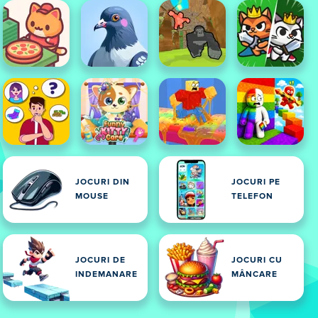
JOCURI DIN
JOCURI PE
MOUSE
TELEFON
JOCURI DE
JOCURI CU
INDEMANARE
MÂNCARE