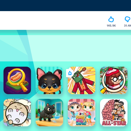
145.9K
31.4