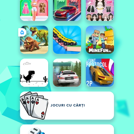
JOCURI CU CĂRȚI