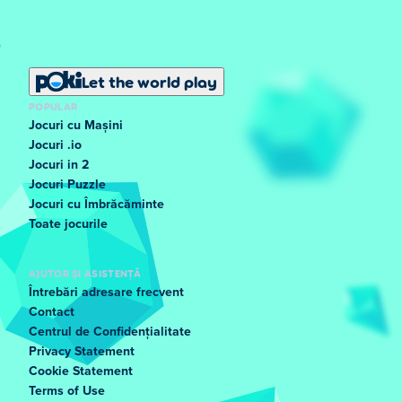
Let the world play
POPULAR
Jocuri cu Mașini
Jocuri .io
Jocuri in 2
Jocuri Puzzle
Jocuri cu Îmbrăcăminte
Toate jocurile
AJUTOR ȘI ASISTENȚĂ
Întrebări adresare frecvent
Contact
Centrul de Confidențialitate
Privacy Statement
Cookie Statement
Terms of Use