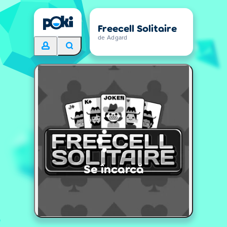
Freecell Solitaire
de Adgard
Se încarcă