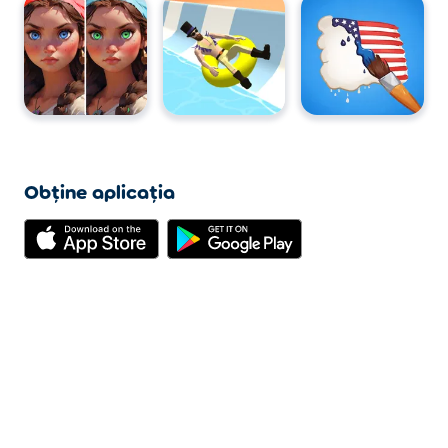
Obține aplicația