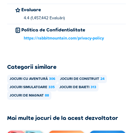
Evaluare
4.4 (1,457,442 Evaluări)
Politica de Confidentialitate
https://rabbitmountain.com/privacy-policy
Categorii similare
JOCURI CU AVENTURĂ
306
JOCURI DE CONSTRUIT
24
JOCURI SIMULATOARE
335
JOCURI DE BAIETI
313
JOCURI DE MAGNAT
88
Mai multe jocuri de la acest dezvoltator