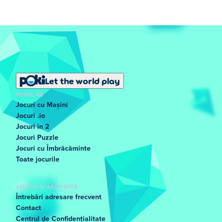
Let the world play
POPULAR
Jocuri cu Mașini
Jocuri .io
Jocuri in 2
Jocuri Puzzle
Jocuri cu Îmbrăcăminte
Toate jocurile
AJUTOR ȘI ASISTENȚĂ
Întrebări adresare frecvent
Contact
Centrul de Confidențialitate