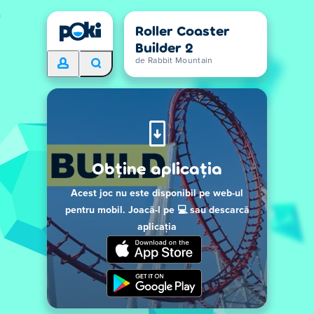
Roller Coaster
Builder 2
de Rabbit Mountain
Obține aplicația
Acest joc nu este disponibil pe web-ul
pentru mobil. Joacă-l pe 💻 sau descarcă
aplicația