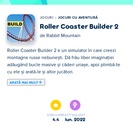
JOCURI
JOCURI CU AVENTURĂ
Roller Coaster Builder 2
de
Rabbit Mountain
Roller Coaster Builder 2 e un simulator în care creezi
montagne russe nebunești. Dă frâu liber imaginației
adăugând bucle masive și căderi uriașe, apoi plimbă-te
cu ele și arată-le și altor jucători.
ARATĂ MAI MULT
Aici poţi juca Roller Coaster Builder 2. Roller Coaster
Builder 2 face parte din lista de Jocuri cu Aventură
oferite.
EVALUARE
ACTUALIZAT
4.4
iun. 2022