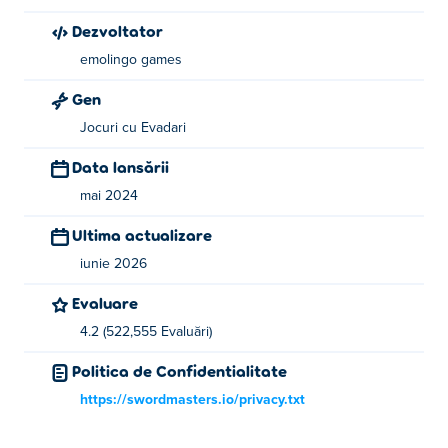
Cine a creat Escape from School?
Dezvoltator
emolingo games
Escape from School este creat de emolingo Games.
Joacă celelalte jocuri ale lor Poki:
Sword Masters
și
Gen
Rainbow Obby
Jocuri cu Evadari
Cum pot juca Escape from School gratuit?
Data lansării
mai 2024
Puteți juca Escape from School gratuit pe Poki.
Ultima actualizare
Pot să joc Escape from School pe dispozitive
iunie 2026
mobile și desktop?
Evaluare
Escape from School poate fi jucat pe computer și pe
4.2 (522,555 Evaluări)
dispozitivele mobile
Politica de Confidentialitate
https://swordmasters.io/privacy.txt