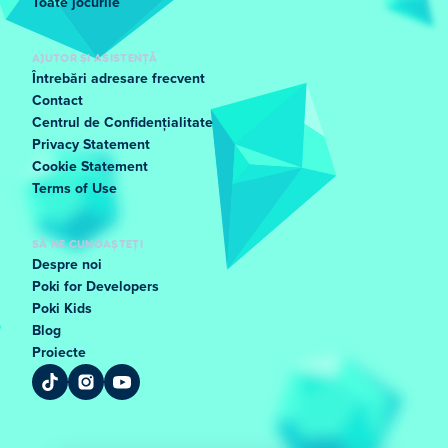
Toate jocurile
AJUTOR ȘI ASISTENȚĂ
Întrebări adresare frecvent
Contact
Centrul de Confidențialitate
Privacy Statement
Cookie Statement
Terms of Use
SĂ NE CUNOAȘTEȚI
Despre noi
Poki for Developers
Poki Kids
Blog
Proiecte