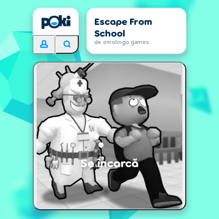
Escape From
School
de emolingo games
Se încarcă