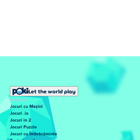
Let the world play
POPULAR
Jocuri cu Mașini
Jocuri .io
Jocuri in 2
Jocuri Puzzle
Jocuri cu Îmbrăcăminte