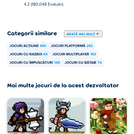
Sari
4.2 (180,048 Evaluări)
Atacul - Jos
Abilitatea - K
Categorii similare
ARATĂ MAI MULT
Dash/Dodge - L
JOCURI ACȚIUNE
450
JOCURI PLATFORMĂ
292
Cine a creat Apple Knight: Fight?
JOCURI CU RAZBOI
64
JOCURI MULTIPLAYER
183
Apple Knight: Fight este creat de Limitless. Joacă
JOCURI CU ÎMPUSCĂTURI
145
JOCURI CU BĂTAIE
74
celelalte jocuri de aventură ale lor Poki:
Apple Knight
,
Apple Knight: Mini Dungeons
și viking-village
Mai multe jocuri de la acest dezvoltator
Cum pot juca gratuit Apple Knight: Fight?
Puteți juca Apple Knight: Fight gratuit pe Poki.
Pot să joc Apple Knight: Fight pe dispozitive
mobile și desktop?
Apple Knight: Fight poate fi jucat pe computer și pe