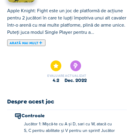
Apple Knight: Fight este un joc de platformă de acțiune
pentru 2 jucători în care te lupți împotriva unui alt cavaler
într-o arenă cu mai multe platforme, plină de arme unice.
Puteți juca modul Single Player pentru a...
ARATĂ MAI MULT
Apple Knight: Fight este un joc de platformă de acțiune
pentru 2 jucători în care te lupți împotriva unui alt cavaler
într-o arenă cu mai multe platforme, plină de arme unice.
Puteți juca modul Single Player pentru a lupta împotriva
EVALUARE
ACTUALIZAT
AI sau modul Player Versus Player dacă aveți chef de un
4.2
dec. 2022
meci cu un partener. Tot ce trebuie să faci este să
epuizezi bara de sănătate a inamicului tău prin orice
mijloace necesare. Loviți tunul la momentul potrivit
Despre acest joc
pentru a-l lansa împotriva inamicului dvs. pentru o
pagubă mare. Dacă nu-ți plac proiectilele la distanță, poți
Controale
să mergi direct la corp la corp și să ataci cu sabia ta de
Jucător 1: Mișcă-te cu A și D, sari cu W, atacă cu
încredere sau să ridici prada aruncată de vrăjitor și să
S, C pentru abilitate și V pentru un sprint! Jucător