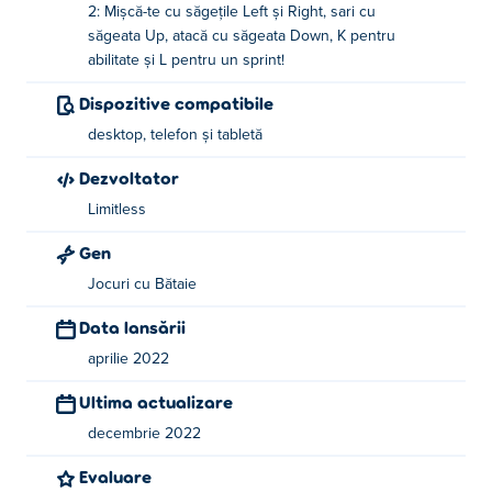
încerci să le folosești. Ești gata să lupți cu fiecare cavaler
2: Mișcă-te cu săgețile Left și Right, sari cu
cu care te confrunți folosind tunuri, săbii, explozibili,
săgeata Up, atacă cu săgeata Down, K pentru
power-up-uri speciale și, cel mai important, mere?
abilitate și L pentru un sprint!
Dispozitive compatibile
Cum să joci Apple Knight: Fight?
desktop, telefon și tabletă
Jucătorul 1
Dezvoltator
Mutare - taste A/D
Limitless
Salt - W
Gen
Atac - S
Jocuri cu Bătaie
Abilitatea - C
Data lansării
aprilie 2022
Dash/Dodge - V
Ultima actualizare
Jucătorul 2
decembrie 2022
Mutare - tastele săgeată stânga/dreapta
Evaluare