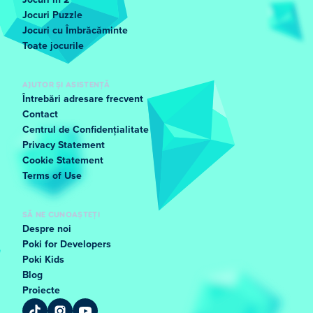
Jocuri in 2
Jocuri Puzzle
Jocuri cu Îmbrăcăminte
Toate jocurile
AJUTOR ȘI ASISTENȚĂ
Întrebări adresare frecvent
Contact
Centrul de Confidențialitate
Privacy Statement
Cookie Statement
Terms of Use
SĂ NE CUNOAȘTEȚI
Despre noi
Poki for Developers
Poki Kids
Blog
Proiecte