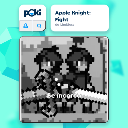
Apple Knight:
Fight
de Limitless
Se încarcă