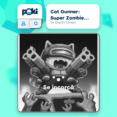
Cat Gunner:
Super Zombie
Shoot
de Day137 Global
Se încarcă