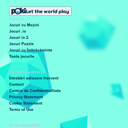
Let the world play
POPULAR
Jocuri cu Mașini
Jocuri .io
Jocuri in 2
Jocuri Puzzle
Jocuri cu Îmbrăcăminte
Toate jocurile
AJUTOR ȘI ASISTENȚĂ
Întrebări adresare frecvent
Contact
Centrul de Confidențialitate
Privacy Statement
Cookie Statement
Terms of Use
SĂ NE CUNOAȘTEȚI