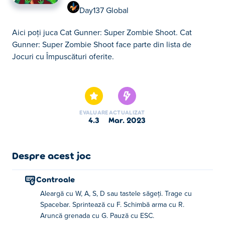
Day137 Global
Aici poţi juca Cat Gunner: Super Zombie Shoot. Cat
Gunner: Super Zombie Shoot face parte din lista de
Jocuri cu Împuscături oferite.
Aici poţi juca Cat Gunner: Super Zombie Shoot. Cat
Gunner: Super Zombie Shoot face parte din lista de
Jocuri cu Împuscături oferite.
EVALUARE
ACTUALIZAT
4.3
mar. 2023
Despre acest joc
Controale
Aleargă cu W, A, S, D sau tastele săgeți. Trage cu
Spacebar. Sprintează cu F. Schimbă arma cu R.
Aruncă grenada cu G. Pauză cu ESC.