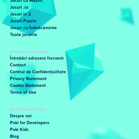
Jocuri cu Mașini
Jocuri .io
Jocuri in 2
Jocuri Puzzle
Jocuri cu Îmbrăcăminte
Toate jocurile
AJUTOR ȘI ASISTENȚĂ
Întrebări adresare frecvent
Contact
Centrul de Confidențialitate
Privacy Statement
Cookie Statement
Terms of Use
SĂ NE CUNOAȘTEȚI
Despre noi
Poki for Developers
Poki Kids
Blog