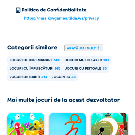
Politica de Confidentialitate
https://masikovgames.tilda.ws/privacy
Categorii similare
ARATĂ MAI MULT
JOCURI DE INDEMANARE
508
JOCURI MULTIPLAYER
183
JOCURI CU ÎMPUSCĂTURI
145
JOCURI CU PISTOALE
85
JOCURI DE BAIETI
313
JOCURI .IO
48
Mai multe jocuri de la acest dezvoltator