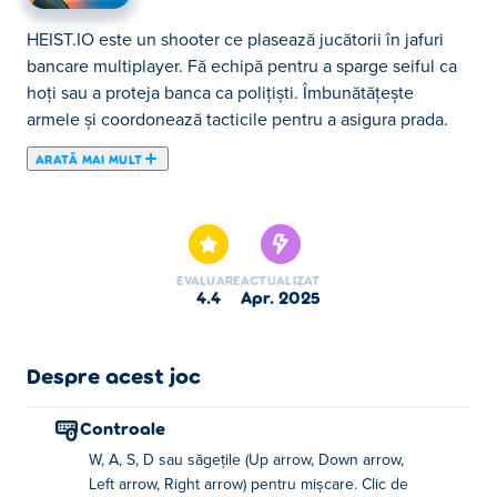
HEIST.IO este un shooter ce plasează jucătorii în jafuri
bancare multiplayer. Fă echipă pentru a sparge seiful ca
hoți sau a proteja banca ca polițiști. Îmbunătățește
armele și coordonează tacticile pentru a asigura prada.
ARATĂ MAI MULT
HEIST.IO este un joc cu împușcături plin de acțiune în
care lupta pentru bancă este deschisă! Joacă în rolul
tâlharilor și reușește furtul suprem sau alătură-te forțelor
de poliție pentru a-i opri pe loc. Luptă pentru control,
EVALUARE
ACTUALIZAT
îmbunătățește-ți armele și revendică-ți recompensele.
4.4
apr. 2025
Vei scăpa cu prada sau vei proteja seiful?
Cum să joci HEIST.IO?
Despre acest joc
Mutare: WASD sau tastele săgeți
Controale
Trage: clic stânga
W, A, S, D sau săgețile (Up arrow, Down arrow,
Left arrow, Right arrow) pentru mișcare. Clic de
Reîncarcă: R