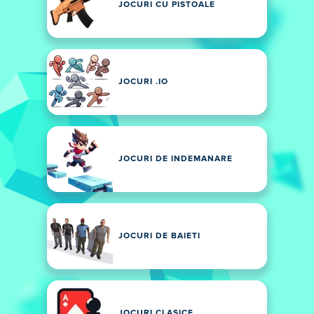
JOCURI CU PISTOALE
JOCURI .IO
JOCURI DE INDEMANARE
JOCURI DE BAIETI
JOCURI CLASICE