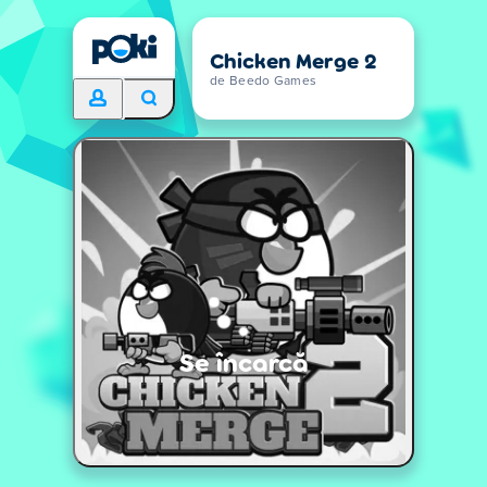
Chicken Merge 2
de Beedo Games
Se încarcă