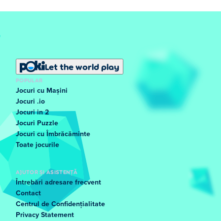
Let the world play
POPULAR
Jocuri cu Mașini
Jocuri .io
Jocuri in 2
Jocuri Puzzle
Jocuri cu Îmbrăcăminte
Toate jocurile
AJUTOR ȘI ASISTENȚĂ
Întrebări adresare frecvent
Contact
Centrul de Confidențialitate
Privacy Statement