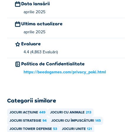
Eggy Car
, swingers şi
Tanko.io
!
Data lansării
aprilie 2025
Cum pot juca Chicken Merge 2 gratuit?
Ultima actualizare
Puteți juca Chicken Merge 2 gratuit pe Poki.
aprilie 2025
Pot juca Chicken Merge 2 pe dispozitive
Evaluare
mobile și desktop?
4.4 (4,863 Evaluări)
Chicken Merge 2 poate fi jucat pe computer și pe
Politica de Confidentialitate
dispozitive mobile precum telefoane și tablete.
https://beedogames.com/privacy_poki.html
Categorii similare
JOCURI ACȚIUNE
449
JOCURI CU ANIMALE
213
JOCURI STRATEGIE
94
JOCURI CU ÎMPUSCĂTURI
145
JOCURI TOWER DEFENSE
53
JOCURI UNITE
121