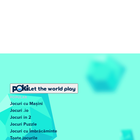
Let the world play
POPULAR
Jocuri cu Mașini
Jocuri .io
Jocuri in 2
Jocuri Puzzle
Jocuri cu Îmbrăcăminte
Toate jocurile