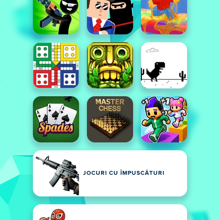
JOCURI CU ÎMPUSCĂTURI