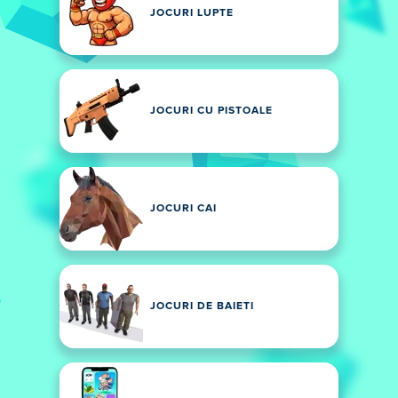
JOCURI LUPTE
JOCURI CU PISTOALE
JOCURI CAI
JOCURI DE BAIETI