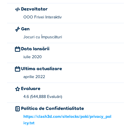
Dezvoltator
OOO Frivei Interaktiv
Gen
Jocuri cu Împuscături
Data lansării
iulie 2020
Ultima actualizare
aprilie 2022
Evaluare
4.6 (544,888 Evaluări)
Politica de Confidentialitate
https://clash3d.com/sitelocks/poki/privacy_pol
icy.txt