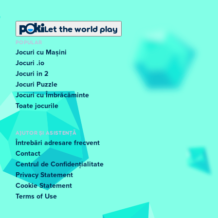
Let the world play
POPULAR
Jocuri cu Mașini
Jocuri .io
Jocuri in 2
Jocuri Puzzle
Jocuri cu Îmbrăcăminte
Toate jocurile
AJUTOR ȘI ASISTENȚĂ
Întrebări adresare frecvent
Contact
Centrul de Confidențialitate
Privacy Statement
Cookie Statement
Terms of Use