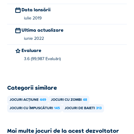
Data lansării
iulie 2019
Ultima actualizare
iunie 2022
Evaluare
3.6 (99,987 Evaluări)
Categorii similare
JOCURI ACȚIUNE
449
JOCURI CU ZOMBI
48
JOCURI CU ÎMPUSCĂTURI
145
JOCURI DE BAIETI
313
Mai multe jocuri de la acest dezvoltator