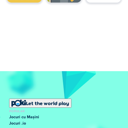
Let the world play
POPULAR
Jocuri cu Mașini
Jocuri .io