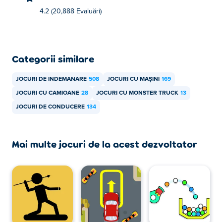
4.2 (20,888 Evaluări)
Categorii similare
JOCURI DE INDEMANARE
508
JOCURI CU MAȘINI
169
JOCURI CU CAMIOANE
28
JOCURI CU MONSTER TRUCK
13
JOCURI DE CONDUCERE
134
Mai multe jocuri de la acest dezvoltator