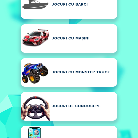
JOCURI CU BARCI
JOCURI CU MAȘINI
JOCURI CU MONSTER TRUCK
JOCURI DE CONDUCERE