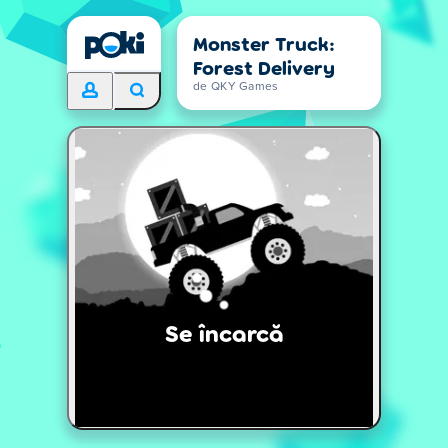
Monster Truck:
Forest Delivery
de QKY Games
Se încarcă