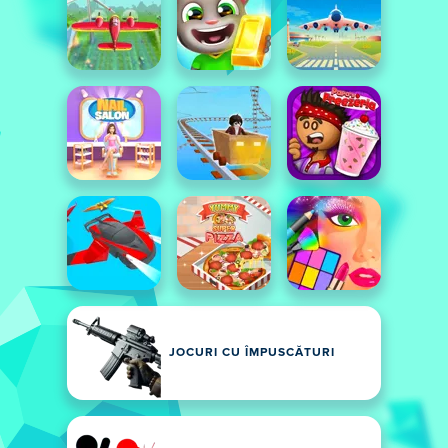
JOCURI CU ÎMPUSCĂTURI