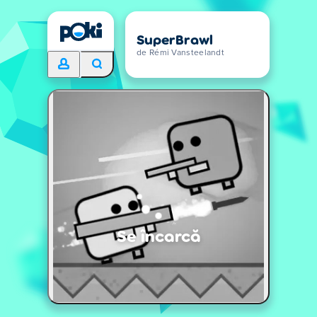
SuperBrawl
de Rémi Vansteelandt
Se încarcă