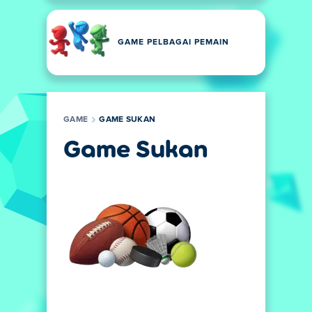
GAME PELBAGAI PEMAIN
GAME
GAME SUKAN
Game Sukan