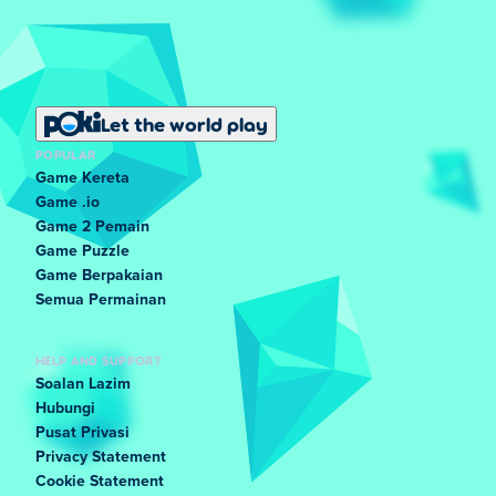
Let the world play
POPULAR
Game Kereta
Game .io
Game 2 Pemain
Game Puzzle
Game Berpakaian
Semua Permainan
HELP AND SUPPORT
Soalan Lazim
Hubungi
Pusat Privasi
Privacy Statement
Cookie Statement