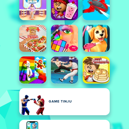
GAME TINJU