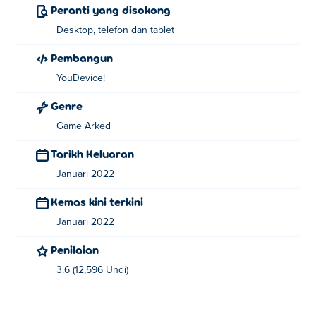
Peranti yang disokong
Desktop, telefon dan tablet
Pembangun
YouDevice!
Genre
Game Arked
Tarikh Keluaran
Januari 2022
Kemas kini terkini
Januari 2022
Penilaian
3.6 (12,596 Undi)