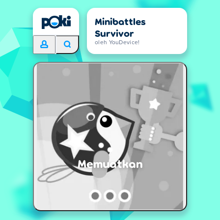
Minibattles
Survivor
oleh YouDevice!
Memuatkan