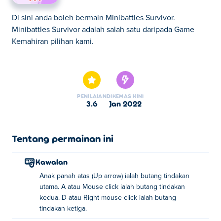
Di sini anda boleh bermain Minibattles Survivor.
Minibattles Survivor adalah salah satu daripada Game
Kemahiran pilihan kami.
Di sini anda boleh bermain Minibattles Survivor.
Minibattles Survivor adalah salah satu daripada Game
Kemahiran pilihan kami.
PENILAIAN
DIKEMAS KINI
3.6
Jan 2022
Tentang permainan ini
Kawalan
Anak panah atas (Up arrow) ialah butang tindakan
utama. A atau Mouse click ialah butang tindakan
kedua. D atau Right mouse click ialah butang
tindakan ketiga.