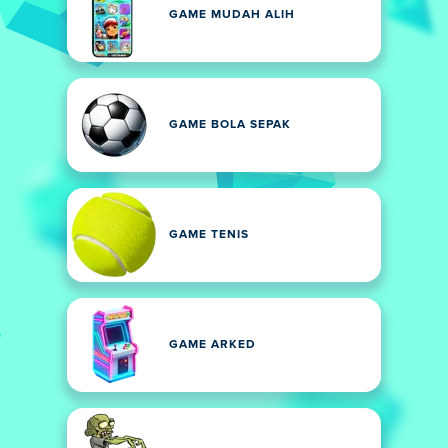
GAME MUDAH ALIH
GAME BOLA SEPAK
GAME TENIS
GAME ARKED