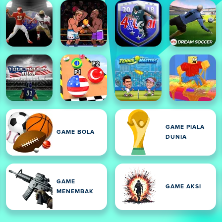
GAME PIALA
GAME BOLA
DUNIA
GAME
GAME AKSI
MENEMBAK