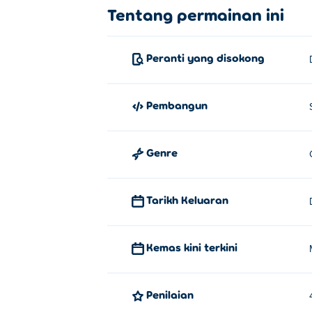
Bagaimana untuk bermain America
Tentang permainan ini
Pegang dan lepaskan untuk melontar. Guna
Peranti yang disokong
Siapa yang mencipta American Fo
American Football REAL dicipta oleh Splax
Pembangun
Bagaimanakah saya boleh bermain
Anda boleh bermain American Football RE
Genre
Bolehkah saya bermain American F
Tarikh Keluaran
American Football REAL boleh dimainkan p
Kemas kini terkini
Penilaian