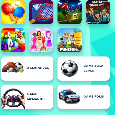
GAME BOLA
GAME SUKAN
SEPAK
GAME
GAME POLIS
MEMANDU