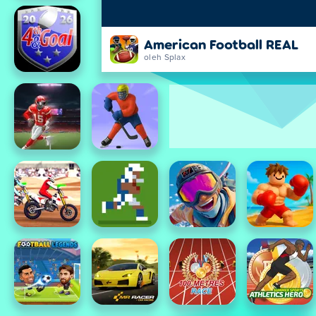
American Football REAL
oleh Splax