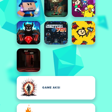
GAME AKSI