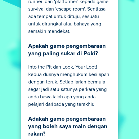
runner' dan 'platformer' kepada game
survival dan 'escape room'. Sentiasa
ada tempat untuk dituju, sesuatu
untuk dirungkai atau bahaya yang
semakin mendekat.
Apakah game pengembaraan
yang paling sukar di Poki?
Into the Pit dan Look, Your Loot!
kedua-duanya menghukum kesilapan
dengan teruk. Setiap larian bermula
segar jadi satu-satunya perkara yang
anda bawa ialah apa yang anda
pelajari daripada yang terakhir.
Adakah game pengembaraan
yang boleh saya main dengan
rakan?