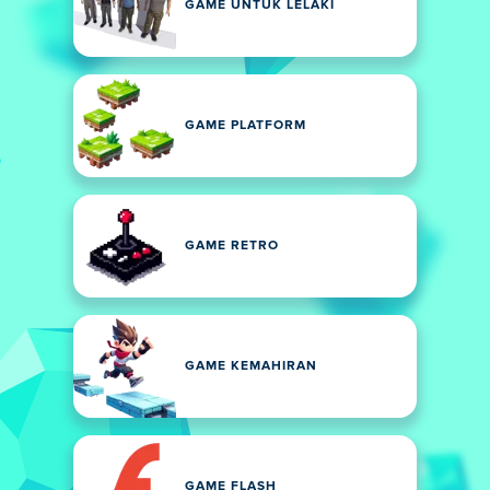
GAME UNTUK LELAKI
GAME PLATFORM
GAME RETRO
GAME KEMAHIRAN
GAME FLASH