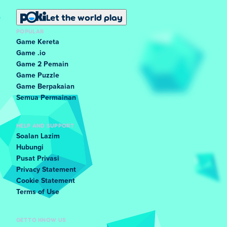
Let the world play
POPULAR
Game Kereta
Game .io
Game 2 Pemain
Game Puzzle
Game Berpakaian
Semua Permainan
HELP AND SUPPORT
Soalan Lazim
Hubungi
Pusat Privasi
Privacy Statement
Cookie Statement
Terms of Use
GET TO KNOW US