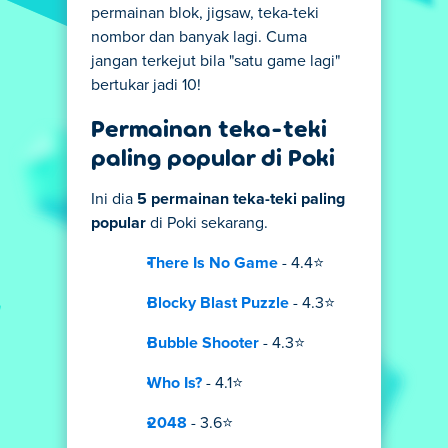
permainan blok, jigsaw, teka-teki
nombor dan banyak lagi. Cuma
jangan terkejut bila "satu game lagi"
bertukar jadi 10!
Permainan teka-teki
paling popular di Poki
Ini dia
5 permainan teka-teki paling
popular
di Poki sekarang.
There Is No Game
- 4.4⭐
Blocky Blast Puzzle
- 4.3⭐
Bubble Shooter
- 4.3⭐
Who Is?
- 4.1⭐
2048
- 3.6⭐