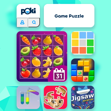
Game Puzzle