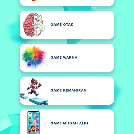
GAME OTAK
GAME WARNA
GAME KEMAHIRAN
GAME MUDAH ALIH