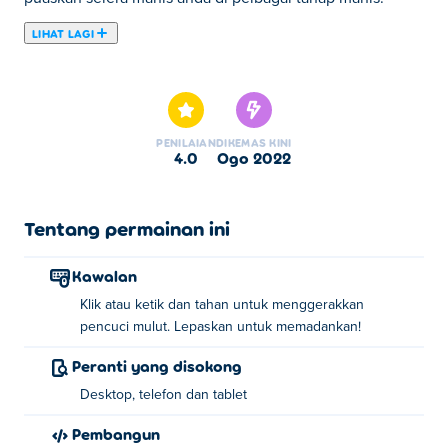
LIHAT LAGI
Di sini anda boleh bermain Papa Cherry Saga. Papa
Cherry Saga adalah salah satu daripada Game Puzzle
pilihan kami.
PENILAIAN
DIKEMAS KINI
4.0
Ogo 2022
Tentang permainan ini
Kawalan
Klik atau ketik dan tahan untuk menggerakkan
pencuci mulut. Lepaskan untuk memadankan!
Peranti yang disokong
Desktop, telefon dan tablet
Pembangun