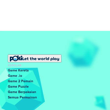
Let the world play
POPULAR
Game Kereta
Game .io
Game 2 Pemain
Game Puzzle
Game Berpakaian
Semua Permainan