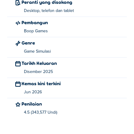
Peranti yang disokong
Klik atau ketik untuk bermain!
Desktop, telefon dan tablet
Siapa yang mencipta Pemusnahan Planet?
Pembangun
Boop Games
Pemusnahan Planet dicipta oleh Boop Games. Ini adalah
perlawanan pertama mereka di Poki!
Genre
Bagaimanakah saya boleh bermain Planet
Game Simulasi
Destruction secara percuma?
Tarikh Keluaran
Anda boleh bermain Planet Destruction secara percuma
Disember 2025
di Poki.
Kemas kini terkini
Bolehkah saya memainkan Planet Destruction
Jun 2026
pada peranti mudah alih dan desktop?
Penilaian
Planet Destruction boleh dimainkan pada komputer dan
4.5 (343,577 Undi)
peranti mudah alih anda seperti telefon dan tablet.