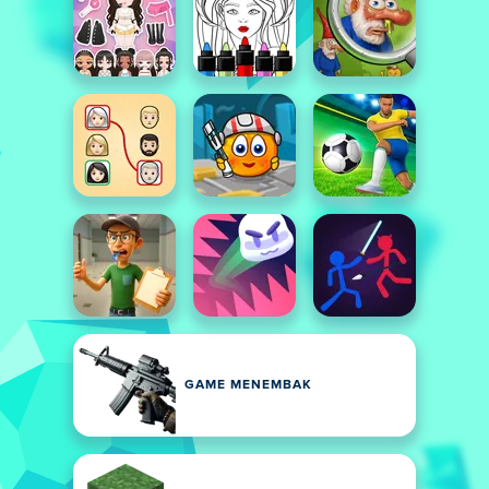
GAME MENEMBAK