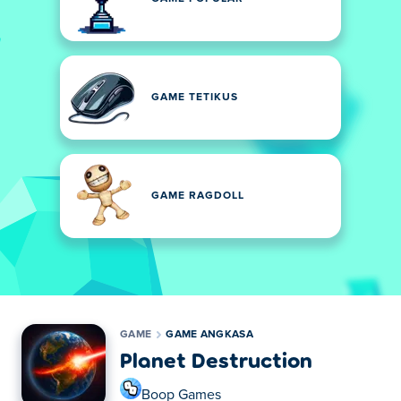
GAME TETIKUS
GAME RAGDOLL
GAME
GAME ANGKASA
Planet Destruction
Boop Games