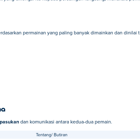
erdasarkan permainan yang paling banyak dimainkan dan dinilai t
ma
rpasukan
dan komunikasi antara kedua-dua pemain.
Tentang/ Butiran