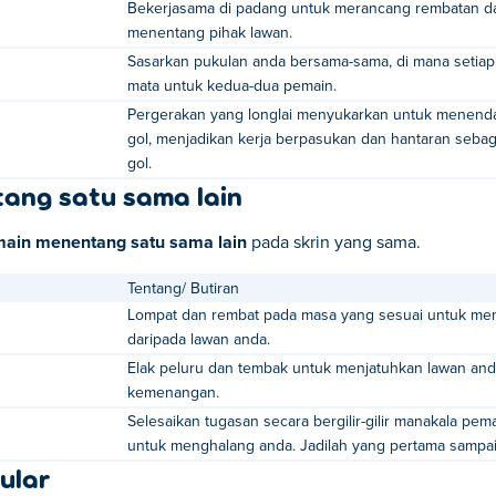
Bekerjasama di padang untuk merancang rembatan da
menentang pihak lawan.
Sasarkan pukulan anda bersama-sama, di mana setiap
mata untuk kedua-dua pemain.
Pergerakan yang longlai menyukarkan untuk menend
gol, menjadikan kerja berpasukan dan hantaran sebag
gol.
ang satu sama lain
ain menentang satu sama lain
pada skrin yang sama.
Tentang/ Butiran
Lompat dan rembat pada masa yang sesuai untuk men
daripada lawan anda.
Elak peluru dan tembak untuk menjatuhkan lawan and
kemenangan.
Selesaikan tugasan secara bergilir-gilir manakala pe
untuk menghalang anda. Jadilah yang pertama sampai
ular