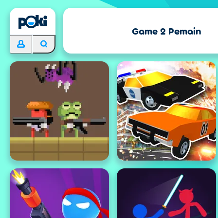
Game 2 Pemain