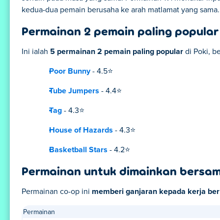
kedua-dua pemain berusaha ke arah matlamat yang sama.
Permainan 2 pemain paling popular
Ini ialah
5 permainan 2 pemain paling popular
di Poki, b
Poor Bunny
- 4.5⭐
Tube Jumpers
- 4.4⭐
Tag
- 4.3⭐
House of Hazards
- 4.3⭐
Basketball Stars
- 4.2⭐
Permainan untuk dimainkan bersa
Permainan co-op ini
memberi ganjaran kepada kerja be
Permainan