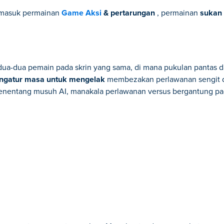
ermasuk permainan
Game Aksi
& pertarungan
, permainan
sukan
ua-dua pemain pada skrin yang sama, di mana pukulan pantas d
gatur masa untuk mengelak
membezakan perlawanan sengit 
enentang musuh AI, manakala perlawanan versus bergantung p