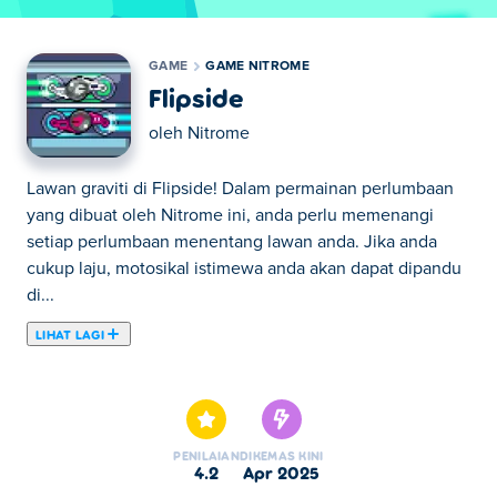
GAME
GAME NITROME
Flipside
oleh
Nitrome
Lawan graviti di Flipside! Dalam permainan perlumbaan
yang dibuat oleh Nitrome ini, anda perlu memenangi
setiap perlumbaan menentang lawan anda. Jika anda
cukup laju, motosikal istimewa anda akan dapat dipandu
di...
LIHAT LAGI
Lawan graviti di Flipside! Dalam permainan perlumbaan
yang dibuat oleh Nitrome ini, anda perlu memenangi
setiap perlumbaan menentang lawan anda. Jika anda
cukup laju, motosikal istimewa anda akan dapat dipandu
PENILAIAN
DIKEMAS KINI
di atas siling. Gunakan taktik ini untuk memintas pelumba
4.2
Apr 2025
lain dan menang! Terdapat 15 perlumbaan berbeza untuk