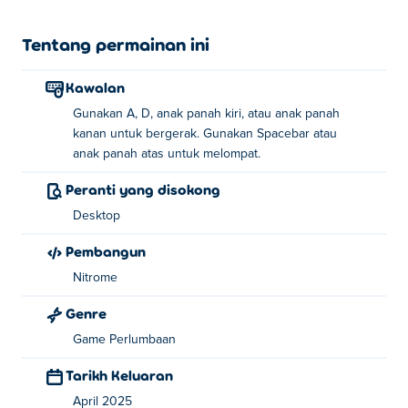
ditewaskan. Ada kawan berdekatan? Kemudian anda
boleh bermain bersama dalam mod 2 pemain. Adakah
Tentang permainan ini
anda pelumba Flipside terpantas?
Kawalan
Bagaimana untuk bermain Flipside?
Gunakan A, D, anak panah kiri, atau anak panah
kanan untuk bergerak. Gunakan Spacebar atau
Gunakan A dan D atau kekunci anak panah kiri
anak panah atas untuk melompat.
dan kanan untuk bergerak!
Peranti yang disokong
Gunakan bar ruang atau kekunci anak panah atas
untuk melompat!
Desktop
Pembangun
Siapa yang mencipta Flipside?
Nitrome
Flipside dicipta oleh Nitrome. Mainkan permainan
Genre
mereka yang lain Poki:
Bad Ice-Cream
,
Double Edged
dan
Dangle
Game Perlumbaan
Tarikh Keluaran
Bagaimanakah saya boleh bermain Flipside
secara percuma?
April 2025