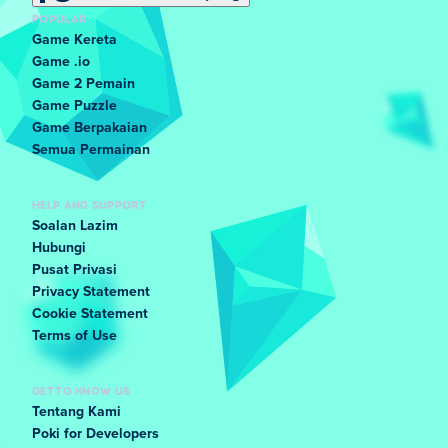
POPULAR
Game Kereta
Game .io
Game 2 Pemain
Game Puzzle
Game Berpakaian
Semua Permainan
HELP AND SUPPORT
Soalan Lazim
Hubungi
Pusat Privasi
Privacy Statement
Cookie Statement
Terms of Use
GET TO KNOW US
Tentang Kami
Poki for Developers