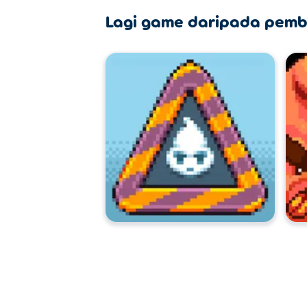
Lagi game daripada pemb