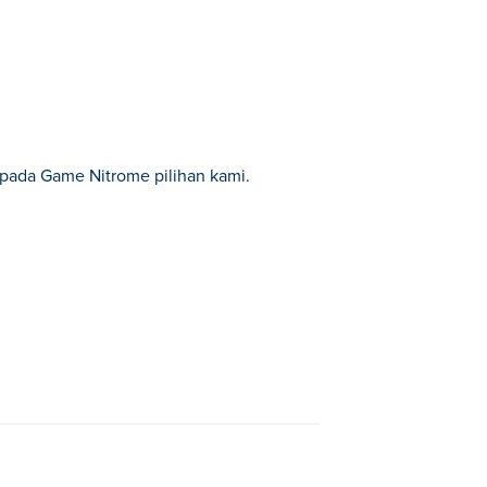
ipada Game Nitrome pilihan kami.