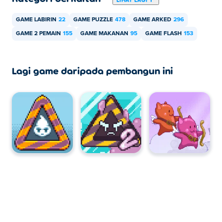
GAME LABIRIN
22
GAME PUZZLE
478
GAME ARKED
296
GAME 2 PEMAIN
155
GAME MAKANAN
95
GAME FLASH
153
Lagi game daripada pembangun ini