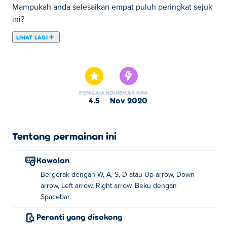
Mampukah anda selesaikan empat puluh peringkat sejuk
ini?
LIHAT LAGI
Di sini anda boleh bermain Bad Ice-Cream 3. Bad Ice-
Cream 3 adalah salah satu daripada Game 2 Pemain
pilihan kami.
PENILAIAN
DIKEMAS KINI
4.5
Nov 2020
Tentang permainan ini
Kawalan
Bergerak dengan W, A, S, D atau Up arrow, Down
arrow, Left arrow, Right arrow. Beku dengan
Spacebar.
Peranti yang disokong