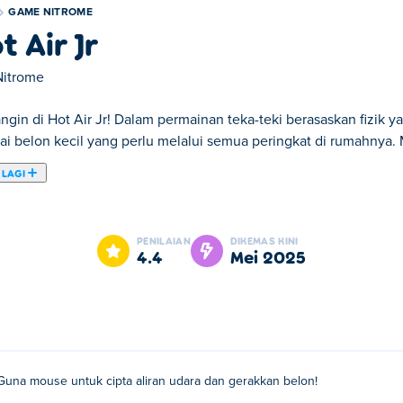
GAME NITROME
t Air Jr
Nitrome
ngin di Hot Air Jr! Dalam permainan teka-teki berasaskan fizik y
ai belon kecil yang perlu melalui semua peringkat di rumahnya. 
 LAGI
teka-teki berasaskan fizik yang dibuat oleh Nitrome ini, anda be
nggunakan kipas kecilnya, anda boleh mencipta aliran udara u
PENILAIAN
DIKEMAS KINI
g atau musuh, belon akan meletus! Terdapat 15 tahap berbeza un
4.4
Mei 2025
Jr?
liran udara dan gerakkan belon!
Guna mouse untuk cipta aliran udara dan gerakkan belon!