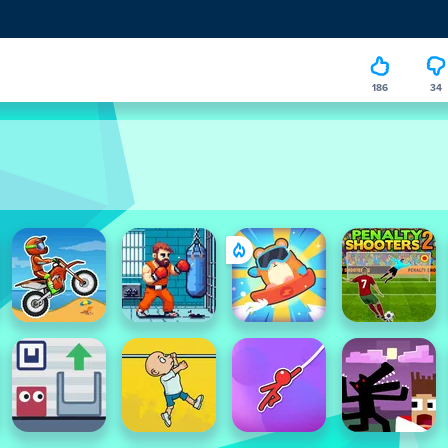
186
34