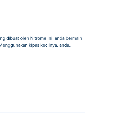
ang dibuat oleh Nitrome ini, anda bermain
Menggunakan kipas kecilnya, anda...
rmain sebagai belon kecil yang perlu
ntuk menggerakkan belon itu. Namun
tuk dimainkan - bolehkah anda terbang