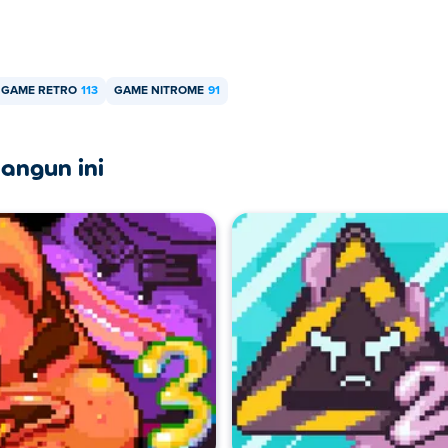
permainan mereka yang lain Poki:
Bad Ice-Cream
,
Double Edged
Hot Air Jr secara percuma?
GAME RETRO
113
GAME NITROME
91
cuma di Poki.
 pada peranti mudah alih dan desktop?
angun ini
 anda sahaja.