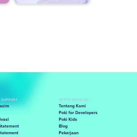
D SUPPORT
GET TO KNOW US
Lazim
Tentang Kami
Poki for Developers
ivasi
Poki Kids
Statement
Blog
Statement
Pekerjaan