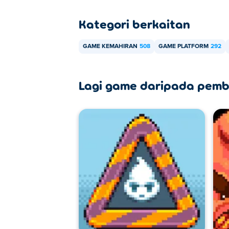
Hot Air Jr dicipta oleh Nitrome. Mainkan 
Kategori berkaitan
Bagaimanakah saya boleh bermain 
GAME KEMAHIRAN
508
GAME PLATFORM
292
Anda boleh bermain Hot Air Jr secara per
Bolehkah saya bermain Hot Air Jr
Lagi game daripada pemb
Hot Air Jr boleh dimainkan pada komputer