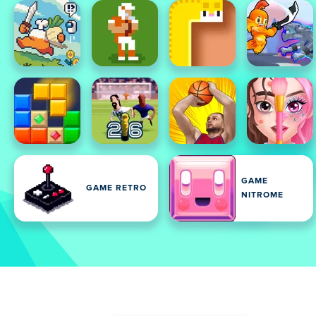
GAME
GAME RETRO
NITROME