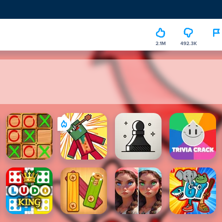
2.1M
492.3K