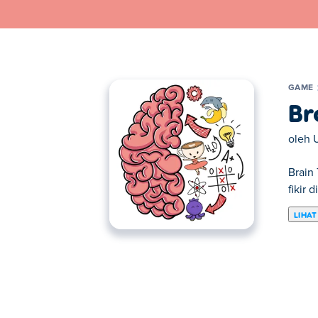
GAME
Br
oleh
Brain
fikir 
LIHAT
Di sini anda boleh bermain Brain Test: Tri