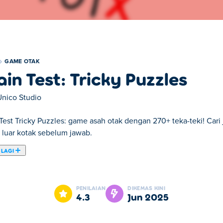
GAME OTAK
ain Test: Tricky Puzzles
Unico Studio
 Test Tricky Puzzles: game asah otak dengan 270+ teka-teki! Car
di luar kotak sebelum jawab.
 LAGI
cky Puzzles. Brain Test: Tricky Puzzles adalah salah satu daripad
PENILAIAN
DIKEMAS KINI
4.3
Jun 2025