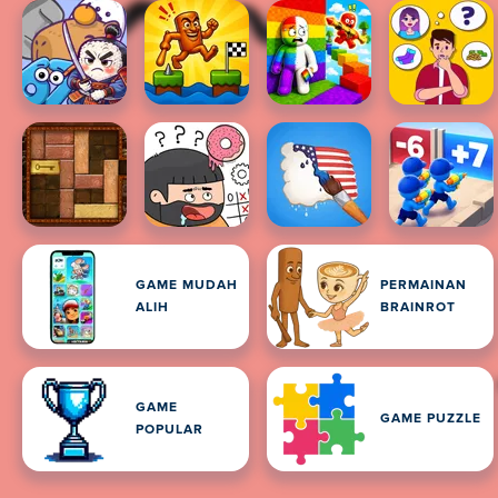
GAME MUDAH
PERMAINAN
ALIH
BRAINROT
GAME
GAME PUZZLE
POPULAR