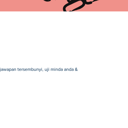
i jawapan tersembunyi, uji minda anda &
a Game Otak pilihan kami.