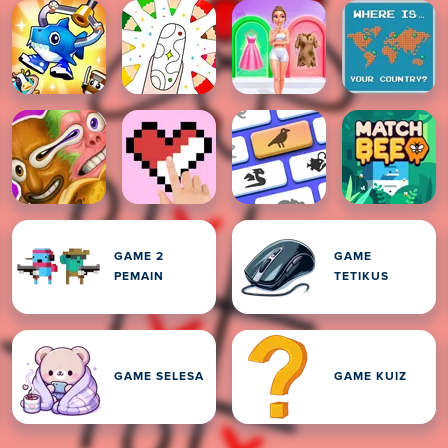
GAME 2
GAME
PEMAIN
TETIKUS
GAME SELESA
GAME KUIZ