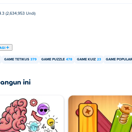
4.3 (2,634,953 Undi)
AGI
GAME TETIKUS
379
GAME PUZZLE
478
GAME KUIZ
23
GAME POPULA
angun ini