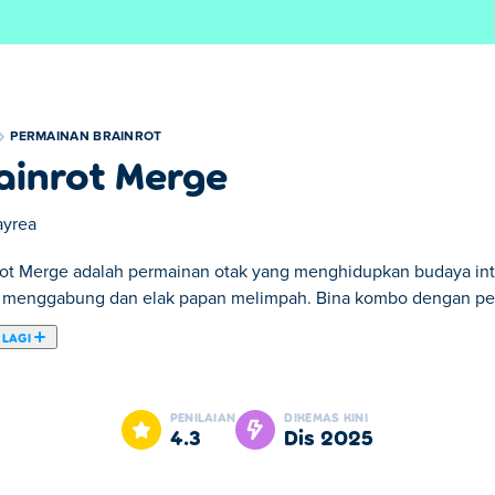
PERMAINAN BRAINROT
ainrot Merge
ayrea
rot Merge adalah permainan otak yang menghidupkan budaya int
 menggabung dan elak papan melimpah. Bina kombo dengan pe
 LAGI
 di mana matlamat anda adalah untuk membuka kunci semua wata
bin yang sama bertemu, mereka bergabung menjadi watak baharu
PENILAIAN
DIKEMAS KINI
eruskan bergabung untuk menemui lebih banyak kegemaran bodo
4.3
Dis 2025
nda?