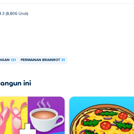
4.3 (8,806 Undi)
NGAN
121
PERMAINAN BRAINROT
31
angun ini