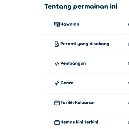
Bagaimana untuk bermain Brainro
Tentang permainan ini
Klik dan tahan untuk mengalihkan jubin, 
Kawalan
Siapa yang mencipta Brainrot Mer
Brainrot Merge dicipta oleh Playrea. Mai
Peranti yang disokong
Bagaimanakah saya boleh bermain
Anda boleh bermain Brainrot Merge secar
Pembangun
Bolehkah saya bermain Brainrot M
Genre
Brainrot Merge boleh dimainkan pada komp
Tarikh Keluaran
Kemas kini terkini