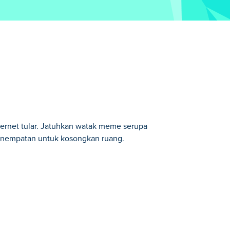
ernet tular. Jatuhkan watak meme serupa
nempatan untuk kosongkan ruang.
k brainrot yang lucu! Hanya seret dan
. Mulakan perjalanan anda dengan
h. Bolehkah anda membuka kunci