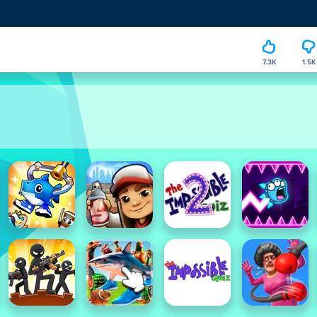
7.3K
1.5K