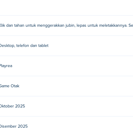
t Merge?
lepaskan untuk meletakkannya.
ge?
Klik dan tahan untuk menggerakkan jubin, lepas untuk meletakkannya. Se
nkan permainan mereka yang lain Poki:
Brainrot Puzzle
,
Pocket Zo
Desktop, telefon dan tablet
 Brainrot Merge secara percuma?
a percuma di Poki.
Playrea
erge pada peranti mudah alih dan desktop?
Game Otak
uter dan peranti mudah alih anda seperti telefon dan tablet.
Oktober 2025
Disember 2025