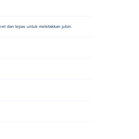
ret dan lepas untuk meletakkan jubin.
o
dan
Guess the Emojis
!