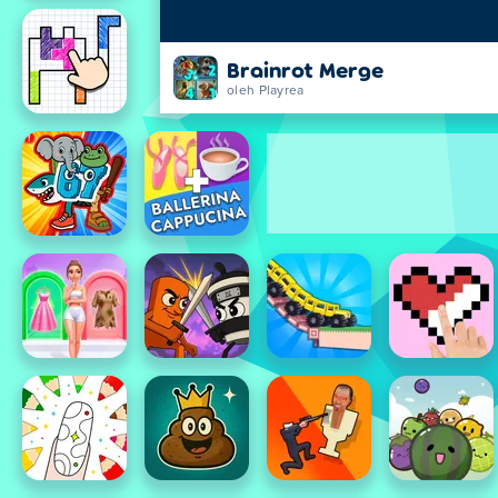
Brainrot Merge
oleh Playrea