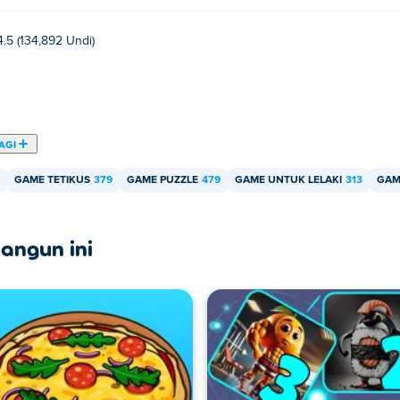
4.5 (134,892 Undi)
AGI
GAME TETIKUS
379
GAME PUZZLE
479
GAME UNTUK LELAKI
313
GAM
angun ini