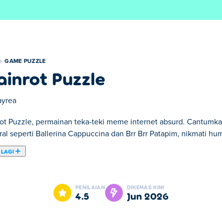
GAME PUZZLE
ainrot Puzzle
ayrea
rot Puzzle, permainan teka-teki meme internet absurd. Cantum
viral seperti Ballerina Cappuccina dan Brr Brr Patapim, nikmati hu
 LAGI
i gambar yang bergaya di mana matlamat anda adalah untuk meny
ing ikonik di internet! Satukan teka-teki untuk mendedahkan wa
PENILAIAN
DIKEMAS KINI
, Bombardiro Crocodilo dan banyak lagi. Bolehkah anda mengum
4.5
Jun 2026
 Puzzle?