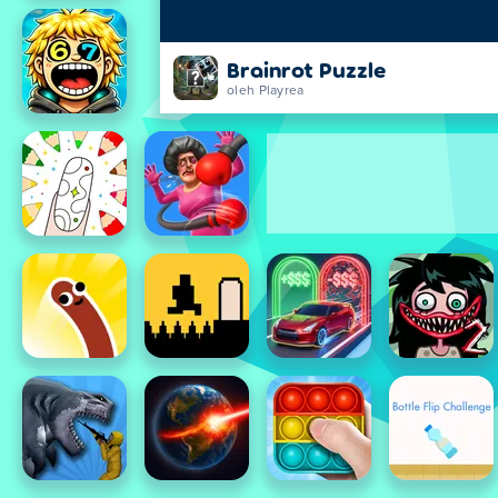
Brainrot Puzzle
oleh Playrea