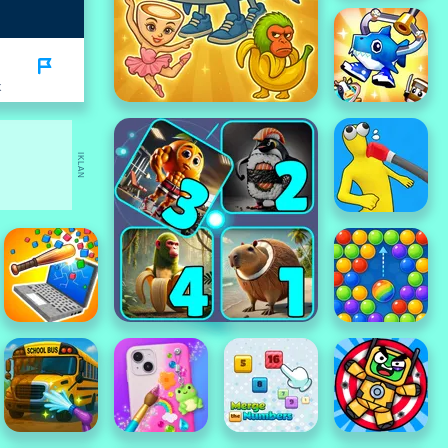
K
IKLAN