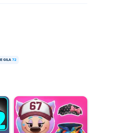
E GILA
72