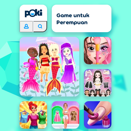
Game untuk
Perempuan