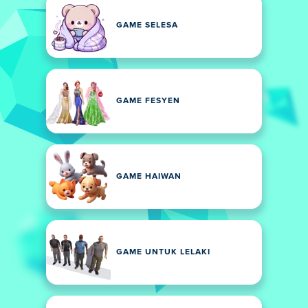
GAME SELESA
GAME FESYEN
GAME HAIWAN
GAME UNTUK LELAKI