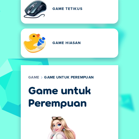
GAME TETIKUS
GAME HIASAN
GAME
GAME UNTUK PEREMPUAN
Game untuk
Perempuan